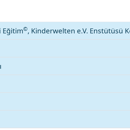
©
i Eğitim
, Kinderwelten e.V. Enstütüsü 
ı