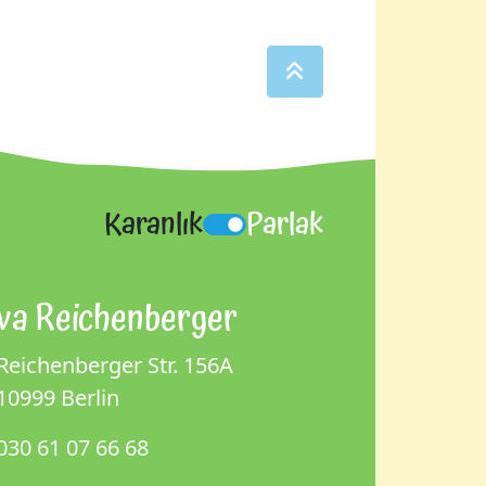
Karanlık
Parlak
va Reichenberger
Reichenberger Str. 156A
10999 Berlin
030 61 07 66 68