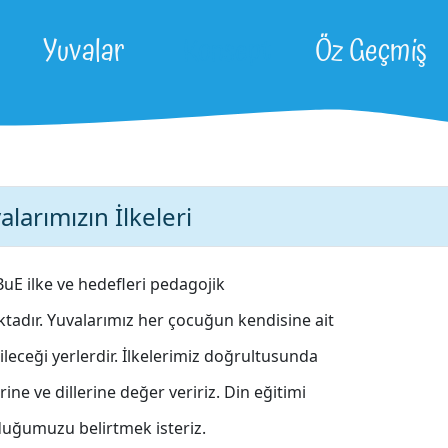
Yuvalar
Konsept
Öz Geçmiş
larımızın İlkeleri
BuE ilke ve hedefleri pedagojik
tadır. Yuvalar
ımız
her çocuğun kendisine ait
leceği yerlerdir. İlkelerimiz doğrultusunda
rine ve dillerine değer veririz. Din eğitimi
duğumuzu belirtmek isteriz.