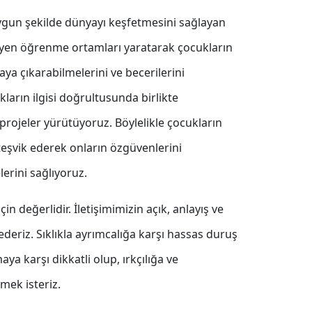
ygun şekilde dünyayı keşfetmesini sağlayan
kleyen öğrenme ortamları yaratarak
çocukların
ya çıkarabilmelerini ve becerilerini
klar
ın ilgisi doğrultusunda
birlikte
 projeler yürütüyoruz. Böylelikle çocukların
 teşvik ederek onların özgüvenlerini
lerini sağlıyoruz.
için de
ğerlidir. İletişimimizin
açık, anlayış ve
ederiz. S
ıklıkla
ayrımcalığa karşı hassas duruş
aya karşı dikkatli olup, ırkçılığa ve
mek isteriz.