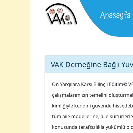
Ana Menüye Git
Altbilgi İçeriğine Git
Ana İçeriğe Git
Anasayfa
VAK Derneğine Bağlı Yuva
Ön Yargılara Karşı Bilinçli Eğitim© V
çalışmalarımızın temelini oluşturmak
kimliğiyle kendini güvende hissedebi
tüm aile modellerine, aile kültürlerle
konusunda tarafsızlıkla yükümlü ol