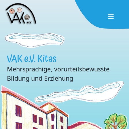
Zum Haupt-Menü
Zum Footer-Inhalt
Zum Haupt-Inhalt
VAK e.V. Kitas
Mehrsprachige, vorurteilsbewusste
Bildung und Erziehung